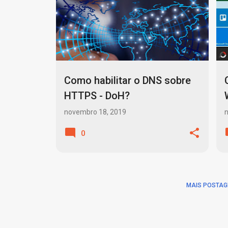
o
SEGURANÇA DE INFORMAÇÕES
+
s
t
a
g
Como habilitar o DNS sobre
e
HTTPS - DoH?
n
novembro 18, 2019
s
0
MAIS POSTAG