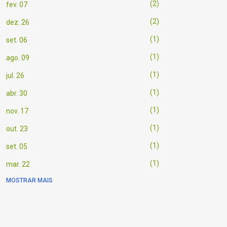
2
fev. 07
2
dez. 26
1
set. 06
1
ago. 09
1
jul. 26
1
abr. 30
1
nov. 17
1
out. 23
1
set. 05
1
mar. 22
MOSTRAR MAIS
1
mar. 21
1
mar. 20
1
mar. 03