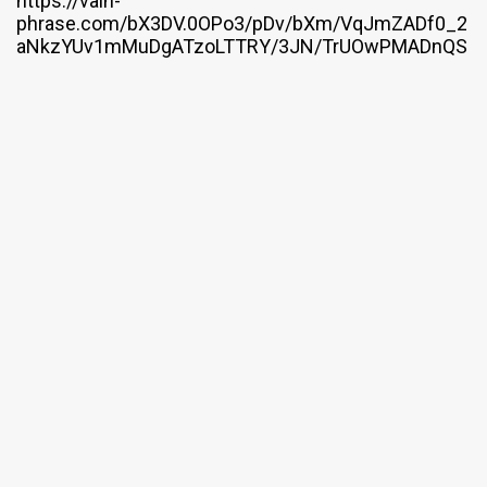
https://vain-
phrase.com/bX3DV.0OPo3/pDv/bXm/VqJmZADf0_2
aNkzYUv1mMuDgATzoLTTRY/3JN/TrUOwPMADnQS