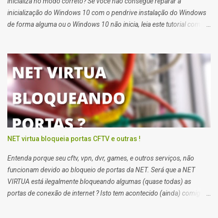
inicializa no modo correto? Se você não consegue reparar a
inicialização do Windows 10 com o pendrive instalação do Windows
de forma alguma ou o Windows 10 não inicia, leia este tutorial com
atenção que também serve para Windows 11. Quando você tem
problemas para recuperar a inicialização do windows 10 você deve
usar o pendrive de instalação do sistema ou o reparo de inicialização
do Windows 10.
NET virtua bloqueia portas CFTV e outras !
Entenda porque seu cftv, vpn, dvr, games, e outros serviços, não
funcionam devido ao bloqueio de portas da NET. Será que a NET
VIRTUA está ilegalmente bloqueando algumas (quase todas) as
portas de conexão de internet ? Isto tem acontecido (ainda) comigo
impossibilitando alguns de meus trabalhos. Algumas vezes eu
preciso enviar arquivos para servidores de clientes via FTP, e acessar