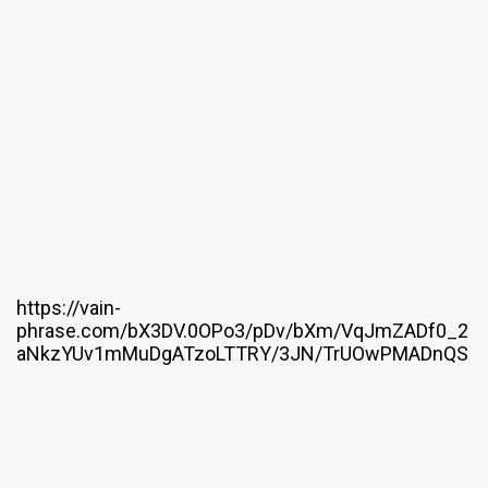
https://vain-
phrase.com/bX3DV.0OPo3/pDv/bXm/VqJmZADf0_2
aNkzYUv1mMuDgATzoLTTRY/3JN/TrUOwPMADnQS