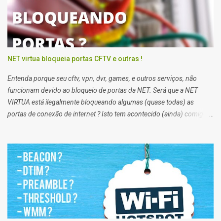
NET virtua bloqueia portas CFTV e outras !
Entenda porque seu cftv, vpn, dvr, games, e outros serviços, não
funcionam devido ao bloqueio de portas da NET. Será que a NET
VIRTUA está ilegalmente bloqueando algumas (quase todas) as
portas de conexão de internet ? Isto tem acontecido (ainda) comigo
impossibilitando alguns de meus trabalhos. Algumas vezes eu
preciso enviar arquivos para servidores de clientes via FTP, e acessar
servidores via SSH (que pessoalmente odeio), e noto que em alguns
clientes eu consigo, e em outros não. Segundo a net, no plano
residencial as portas 21 e 22, 25, 53, 80, 110, 135, 136 a 139, 443,
445, 587, e 434, são bloqueadas para usuários de planos domésticos,
de outra forma eu teria que trocar meu plano para empresarial.