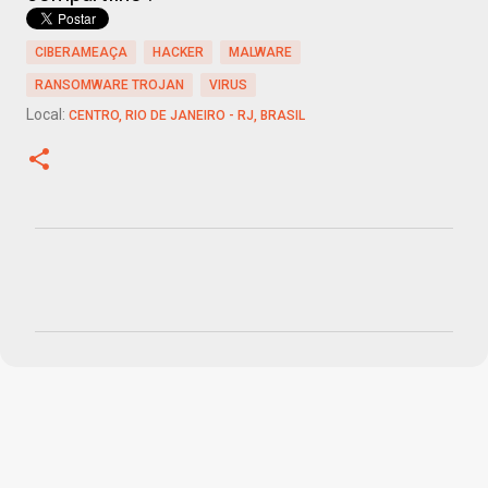
CIBERAMEAÇA
HACKER
MALWARE
RANSOMWARE TROJAN
VIRUS
Local:
CENTRO, RIO DE JANEIRO - RJ, BRASIL
C
o
m
e
n
t
á