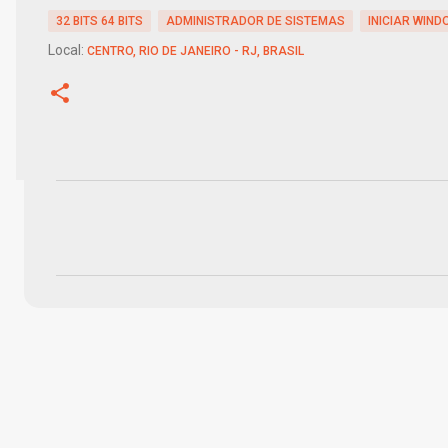
32 BITS 64 BITS
ADMINISTRADOR DE SISTEMAS
INICIAR WIN
Local:
CENTRO, RIO DE JANEIRO - RJ, BRASIL
C
o
m
e
n
t
á
r