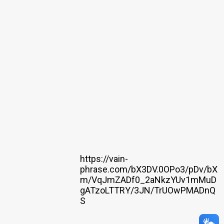
https://vain-
phrase.com/bX3DV.0OPo3/pDv/bX
m/VqJmZADf0_2aNkzYUv1mMuD
gATzoLTTRY/3JN/TrUOwPMADnQ
S