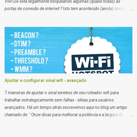
VIRTUA está ilegalmente bloqueando algumas (quase todas) as
portas de conexão de internet ? Isto tem acontecido (ainda) comigo
impossibilitando alguns de meus trabalhos. Algumas vezes eu
preciso enviar arquivos para servidores de clientes via FTP, e acessar
servidores via SSH (que pessoalmente odeio), e noto que em alguns
clientes eu consigo, e em outros não. Segundo a net, no plano
residencial as portas 21 e 22, 25, 53, 80, 110, 135, 136 a 139, 443,
445, 587, e 434, são bloqueadas para usuários de planos domésticos,
de outra forma eu teria que trocar meu plano para empresarial.
Ajustar e configurar sinal wifi - avançado
7 maneiras de ajustar o sinal wireless de seu roteador wifi para
trabalhar estrategicamente sem falhas - idéias para usuários
avançados. Há um tempo atrás escrevemos aqui no blog um artigo
chamado de: " Onze dicas para melhorar a potência e a largura de
banda do seu roteador Wi-fi para atingir a máxima velocidade
possível ". Apesar do artigo anterior a este ser bem objetivo e técnico,
algumas coisas ou definições avançadas ficaram de fora dele. Então