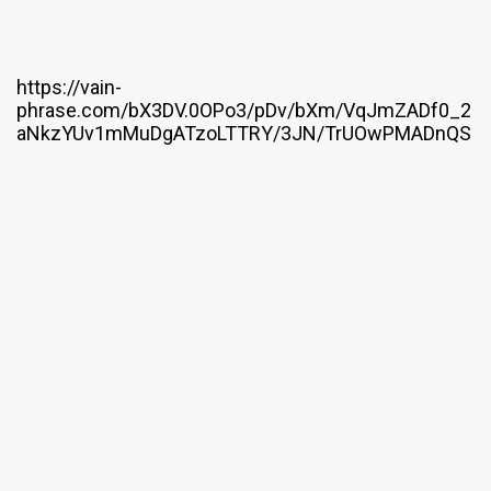
https://vain-
phrase.com/bX3DV.0OPo3/pDv/bXm/VqJmZADf0_2
aNkzYUv1mMuDgATzoLTTRY/3JN/TrUOwPMADnQS