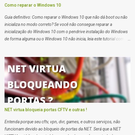
Como reparar o Windows 10
Guia definitivo: Como reparar o Windows 10 que não dá boot ou não
inicializa no modo correto? Se você não consegue reparar a
inicialização do Windows 10 com o pendrive instalação do Windows
de forma alguma ou o Windows 10 não inicia, leia este tutorial com
atenção que também serve para Windows 11. Quando você tem
problemas para recuperar a inicialização do windows 10 você deve
usar o pendrive de instalação do sistema ou o reparo de inicialização
do Windows 10.
NET virtua bloqueia portas CFTV e outras !
Entenda porque seu cftv, vpn, dvr, games, e outros serviços, não
funcionam devido ao bloqueio de portas da NET. Será que a NET