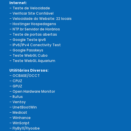
Internet:
– Teste de Velocidade
–
Verificar Site Confiável
– Velocidade do Website: 22 locais
–
Hostinger Hospedagens
– NTP.br Servidor de Horários
– Teste de portas abertas
– Google Teste ipv6
– IPv6/IPv4 Conectivity Test
– Google Passkeys
– Teste WebGL Cubo
– Teste WebGL Aquarium
Utilitários Diversos:
–
OCBASE/OCCT
–
CPUZ
–
GPUZ
–
Open Hardware Monitor
–
Rufus
–
Ventoy
–
UnetBootWin
–
Medicat
–
Winhance
–
WinScript
–
FlyBy11/Flyoobe