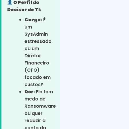
O Perfil do
Decisor de TI:
Cargo:
É
um
SysAdmin
estressado
ou um
Diretor
Financeiro
(CFO)
focado em
custos?
Dor:
Ele tem
medo de
Ransomware
ou quer
reduzir a
conta da