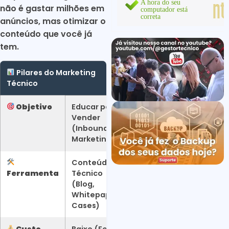
não é gastar milhões em
anúncios, mas otimizar o
conteúdo que você já
tem.
Pilares do Marketing
Técnico
Objetivo
Educar para
Vender
(Inbound
Marketing)
Conteúdo
Ferramenta
Técnico
(Blog,
Whitepapers,
Cases)
Custo
Baixo (Foco