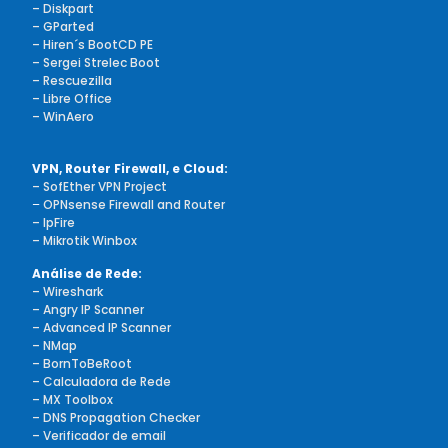
– Diskpart
– GParted
– Hiren´s BootCD PE
– Sergei Strelec Boot
– Rescuezilla
– Libre Office
– WinAero
VPN, Router Firewall, e Cloud:
– SofEther VPN Project
–
OPNsense Firewall and Router
– IpFire
– Mikrotik Winbox
Análise de Rede:
– Wireshark
– Angry IP Scanner
– Advanced IP Scanner
– NMap
– BornToBeRoot
– Calculadora de Rede
– MX Toolbox
– DNS Propagation Checker
– Verificador de email