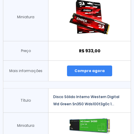
Miniatura
R$ 933,00
Preço
Mais informações
Compre agora
Disco Sólido Interno Western Digital
Título
Wd Green Sn350 Wds100t3g0c 1...
Miniatura