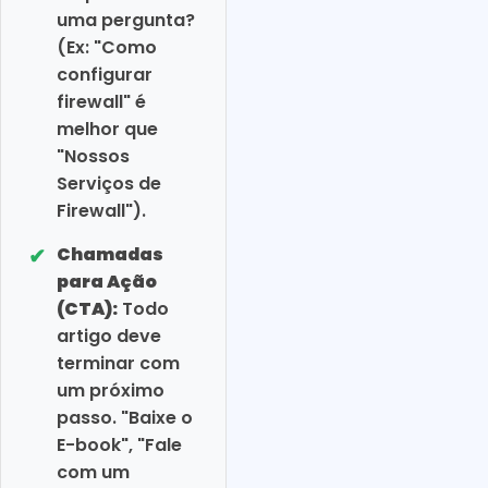
uma pergunta?
(Ex: "Como
configurar
firewall" é
melhor que
"Nossos
Serviços de
Firewall").
✔
Chamadas
para Ação
(CTA):
Todo
artigo deve
terminar com
um próximo
passo. "Baixe o
E-book", "Fale
com um