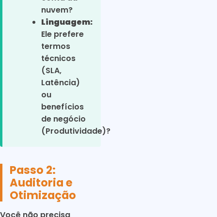
nuvem?
Linguagem:
Ele prefere
termos
técnicos
(SLA,
Latência)
ou
benefícios
de negócio
(Produtividade)?
Passo 2:
Auditoria e
Otimização
Você não precisa