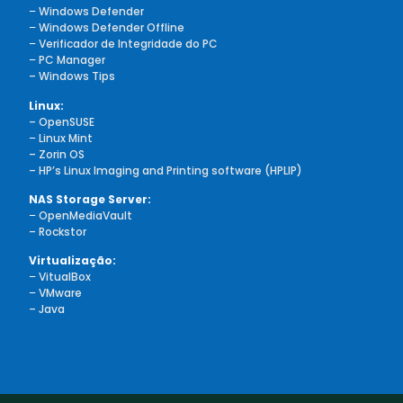
–
Windows Defender
–
Windows Defender Offline
–
Verificador de Integridade do PC
–
PC Manager
– Windows Tips
Linux:
– OpenSUSE
–
Linux Mint
– Zorin OS
– HP’s Linux Imaging and Printing software (HPLIP)
NAS Storage Server:
–
OpenMediaVault
– Rockstor
Virtualização:
–
VitualBox
–
VMware
– Java