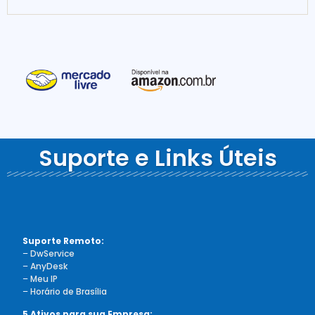
Suporte e Links Úteis
Suporte Remoto:
–
DwService
–
AnyDesk
–
Meu IP
–
Horário de Brasília
5 Ativos para sua Empresa: