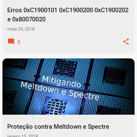
Erros 0xC1900101 0xC1900200 0xC1900202
e 0x80070020
maio 24, 2018
0
Proteção contra Meltdown e Spectre
janeiro 15, 2018