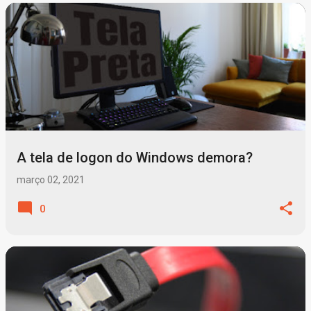
P
o
s
t
a
g
A tela de logon do Windows demora?
e
n
março 02, 2021
s
0