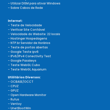
– Utilizar DISM para ativar Windows
– Sobre Cabos de Rede
Internet:
– Teste de Velocidade
–
Verificar Site Confiável
– Velocidade do Website: 22 locais
–
Hostinger Hospedagens
– NTP.br Servidor de Horários
– Teste de portas abertas
– Google Teste ipv6
– IPv6/IPv4 Conectivity Test
– Google Passkeys
– Teste WebGL Cubo
– Teste WebGL Aquarium
Utilitários Diversos:
–
OCBASE/OCCT
–
CPUZ
–
GPUZ
–
Open Hardware Monitor
–
Rufus
–
Ventoy
–
UnetBootWin