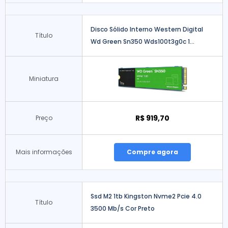
Disco Sólido Interno Western Digital
Título
Wd Green Sn350 Wds100t3g0c 1...
Miniatura
R$ 919,70
Preço
Mais informações
Compre agora
Ssd M2 1tb Kingston Nvme2 Pcie 4.0
Título
3500 Mb/s Cor Preto