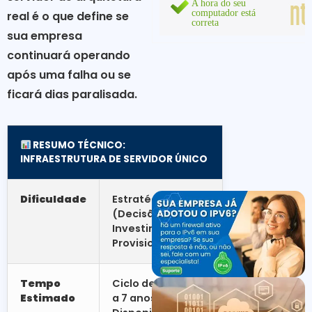
real é o que define se
sua empresa
continuará operando
após uma falha ou se
ficará dias paralisada.
RESUMO TÉCNICO:
INFRAESTRUTURA DE SERVIDOR ÚNICO
Dificuldade
Estratégica
(Decisão de
Investimento e
Provisionamento)
Tempo
Ciclo de vida de 5
Estimado
a 7 anos com Alta