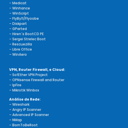
–
Medicat
–
Winhance
–
WinScript
–
FlyBy11/Flyoobe
– Diskpart
– GParted
– Hiren´s BootCD PE
– Sergei Strelec Boot
– Rescuezilla
– Libre Office
– WinAero
VPN, Router Firewall, e Cloud:
– SofEther VPN Project
–
OPNsense Firewall and Router
– IpFire
– Mikrotik Winbox
Análise de Rede:
– Wireshark
– Angry IP Scanner
– Advanced IP Scanner
– NMap
– BornToBeRoot