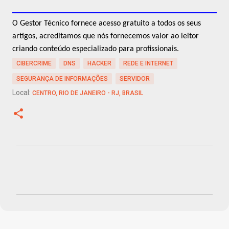
O Gestor Técnico fornece acesso gratuito a todos os seus
artigos, acreditamos que nós fornecemos valor ao leitor
criando conteúdo especializado para profissionais.
CIBERCRIME
DNS
HACKER
REDE E INTERNET
SEGURANÇA DE INFORMAÇÕES
SERVIDOR
Local:
CENTRO, RIO DE JANEIRO - RJ, BRASIL
C
o
m
e
n