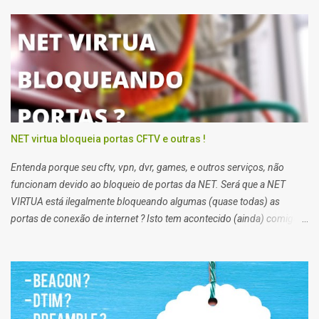
problemas para recuperar a inicialização do windows 10 você deve
usar o pendrive de instalação do sistema ou o reparo de inicialização
do Windows 10.
NET virtua bloqueia portas CFTV e outras !
Entenda porque seu cftv, vpn, dvr, games, e outros serviços, não
funcionam devido ao bloqueio de portas da NET. Será que a NET
VIRTUA está ilegalmente bloqueando algumas (quase todas) as
portas de conexão de internet ? Isto tem acontecido (ainda) comigo
impossibilitando alguns de meus trabalhos. Algumas vezes eu
preciso enviar arquivos para servidores de clientes via FTP, e acessar
servidores via SSH (que pessoalmente odeio), e noto que em alguns
clientes eu consigo, e em outros não. Segundo a net, no plano
residencial as portas 21 e 22, 25, 53, 80, 110, 135, 136 a 139, 443,