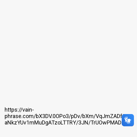
https://vain-
phrase.com/bX3DV.0OPo3/pDv/bXm/VqJmZADf0_2
aNkzYUv1mMuDgATzoLTTRY/3JN/TrUOwPMADnQS