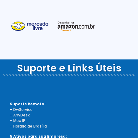
Suporte e Links Úteis
Suporte Remoto:
–
DwService
–
AnyDesk
–
Meu IP
–
Horário de Brasília
5 Ativos para sua Empresa: