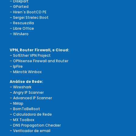
– Diskpart
– GParted
– Hiren´s BootCD PE
– Sergei Strelec Boot
– Rescuezilla
– Libre Office
– WinAero
VPN, Router Firewall, e Cloud:
– SofEther VPN Project
–
OPNsense Firewall and Router
– IpFire
– Mikrotik Winbox
Análise de Rede:
– Wireshark
– Angry IP Scanner
– Advanced IP Scanner
– NMap
– BornToBeRoot
– Calculadora de Rede
– MX Toolbox
– DNS Propagation Checker
– Verificador de email