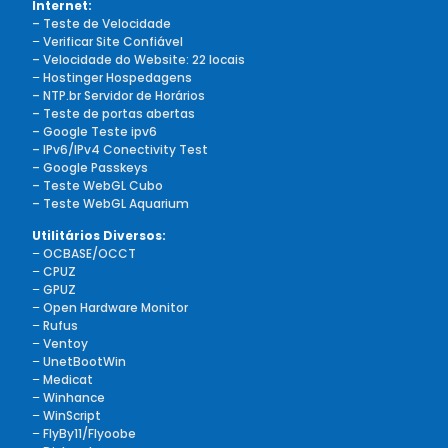
Internet:
– Teste de Velocidade
–
Verificar Site Confiável
– Velocidade do Website: 22 locais
–
Hostinger Hospedagens
– NTP.br Servidor de Horários
– Teste de portas abertas
– Google Teste ipv6
– IPv6/IPv4 Conectivity Test
– Google Passkeys
– Teste WebGL Cubo
– Teste WebGL Aquarium
Utilitários Diversos:
–
OCBASE/OCCT
–
CPUZ
–
GPUZ
–
Open Hardware Monitor
–
Rufus
–
Ventoy
–
UnetBootWin
–
Medicat
–
Winhance
–
WinScript
–
FlyBy11/Flyoobe