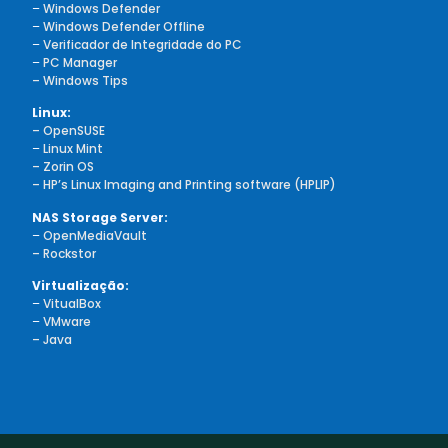
–
Windows Defender
–
Windows Defender Offline
–
Verificador de Integridade do PC
–
PC Manager
– Windows Tips
Linux:
– OpenSUSE
–
Linux Mint
– Zorin OS
– HP’s Linux Imaging and Printing software (HPLIP)
NAS Storage Server:
–
OpenMediaVault
– Rockstor
Virtualização:
–
VitualBox
–
VMware
– Java