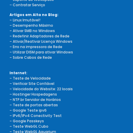
–
Contratar Serviço
Artigos em Alta no Blog:
– Linux Imutável!
– Desempenho Máximo
– Ativar SMB no Windows
– Redefinir Adaptadores de Rede
– Ativar/Reativar Licença Windows
– Erro na impressora de Rede
– Utilizar DISM para ativar Windows
– Sobre Cabos de Rede
Internet:
– Teste de Velocidade
–
Verificar Site Confiável
– Velocidade do Website: 22 locais
–
Hostinger Hospedagens
– NTP.br Servidor de Horários
– Teste de portas abertas
– Google Teste ipv6
– IPv6/IPv4 Conectivity Test
– Google Passkeys
– Teste WebGL Cubo
– Teste WebGL Aquarium