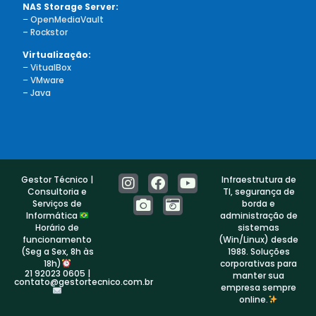
NAS Storage Server:
–
OpenMediaVault
– Rockstor
Virtualização:
–
VitualBox
–
VMware
– Java
Gestor Técnico |
Infraestrutura de
Consultoria e
TI, segurança de
Serviços de
borda e
Informática
administração de
Horário de
sistemas
funcionamento
(Win/Linux) desde
(Seg a Sex, 8h às
1988. Soluções
18h)
corporativas para
21 92023 0605 |
manter sua
contato@gestortecnico.com.br
empresa sempre
online.