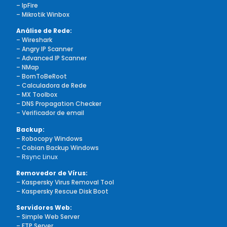
– IpFire
– Mikrotik Winbox
Análise de Rede:
– Wireshark
– Angry IP Scanner
– Advanced IP Scanner
– NMap
– BornToBeRoot
– Calculadora de Rede
– MX Toolbox
– DNS Propagation Checker
– Verificador de email
Backup:
– Robocopy Windows
– Cobian Backup Windows
– Rsync Linux
Removedor de Vírus:
–
Kaspersky Virus Removal Tool
–
Kaspersky Rescue Disk Boot
Servidores Web:
– Simple Web Server
– FTP Server