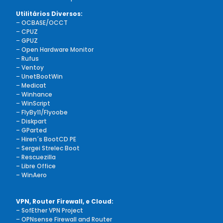
Utilitários Diversos:
–
OCBASE/OCCT
–
CPUZ
–
GPUZ
–
Open Hardware Monitor
–
Rufus
–
Ventoy
–
UnetBootWin
–
Medicat
–
Winhance
–
WinScript
–
FlyBy11/Flyoobe
– Diskpart
– GParted
– Hiren´s BootCD PE
– Sergei Strelec Boot
– Rescuezilla
– Libre Office
– WinAero
VPN, Router Firewall, e Cloud:
– SofEther VPN Project
–
OPNsense Firewall and Router