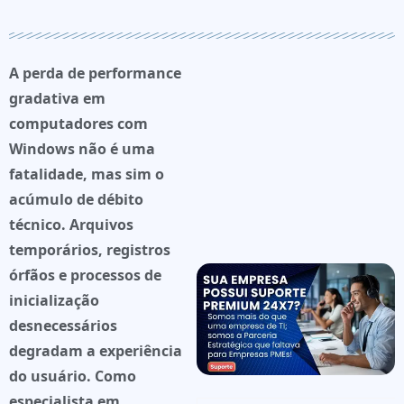
A perda de performance
gradativa em
computadores com
Windows não é uma
fatalidade, mas sim o
acúmulo de
débito
técnico
. Arquivos
temporários, registros
órfãos e processos de
inicialização
desnecessários
degradam a experiência
do usuário. Como
especialista em