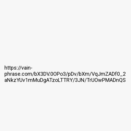
https://vain-
phrase.com/bX3DV.0OPo3/pDv/bXm/VqJmZADf0_2
aNkzYUv1mMuDgATzoLTTRY/3JN/TrUOwPMADnQS