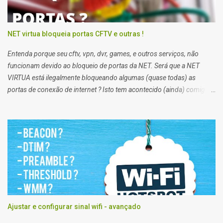
NET virtua bloqueia portas CFTV e outras !
Entenda porque seu cftv, vpn, dvr, games, e outros serviços, não
funcionam devido ao bloqueio de portas da NET. Será que a NET
VIRTUA está ilegalmente bloqueando algumas (quase todas) as
portas de conexão de internet ? Isto tem acontecido (ainda) comigo
impossibilitando alguns de meus trabalhos. Algumas vezes eu
preciso enviar arquivos para servidores de clientes via FTP, e acessar
servidores via SSH (que pessoalmente odeio), e noto que em alguns
clientes eu consigo, e em outros não. Segundo a net, no plano
residencial as portas 21 e 22, 25, 53, 80, 110, 135, 136 a 139, 443,
445, 587, e 434, são bloqueadas para usuários de planos domésticos,
de outra forma eu teria que trocar meu plano para empresarial.
Ajustar e configurar sinal wifi - avançado