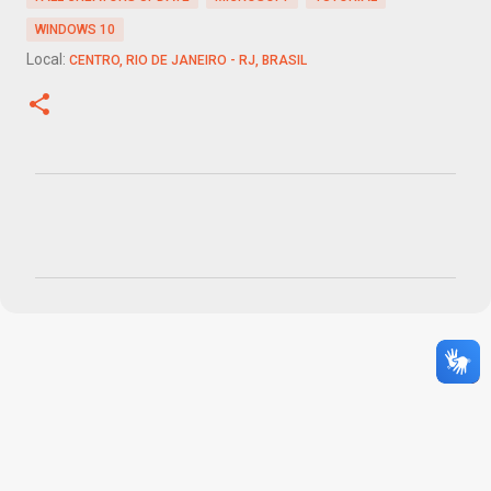
WINDOWS 10
Local:
CENTRO, RIO DE JANEIRO - RJ, BRASIL
C
o
m
e
n
t
á
r
i