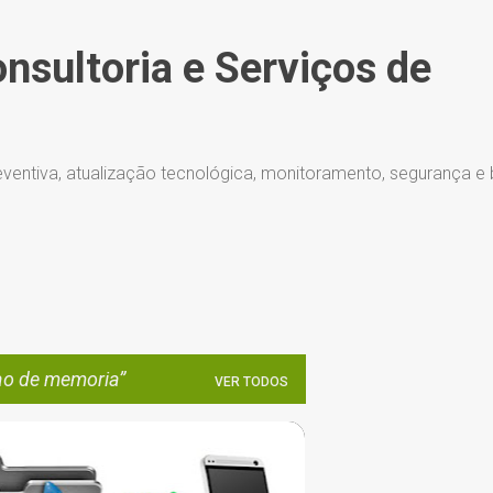
Pular para o conteúdo principal
onsultoria e Serviços de
ventiva, atualização tecnológica, monitoramento, segurança e
ao de memoria
VER TODOS
CARTAO DE MEMORIA
CARTAO SD
+
5