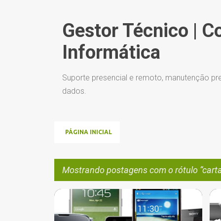
Gestor Técnico | C
Informática
Suporte presencial e remoto, manutenção pre
dados.
PÁGINA INICIAL
Mostrando postagens com o rótulo
cart
P
32 BITS 64 BITS
ANDROID
+
9