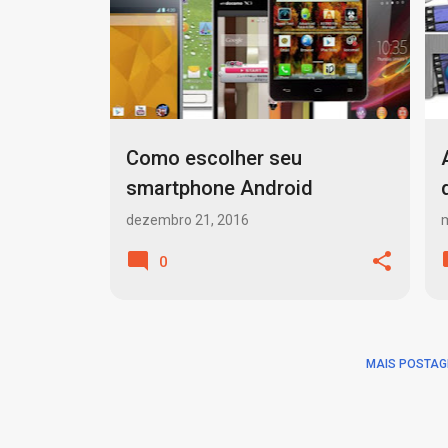
o
s
t
a
g
Como escolher seu
e
smartphone Android
n
dezembro 21, 2016
m
s
0
MAIS POSTAG