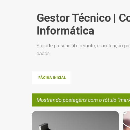
Gestor Técnico | C
Informática
Suporte presencial e remoto, manutenção pre
dados.
PÁGINA INICIAL
Mostrando postagens com o rótulo
mark
P
GANHAR DINHEIRO
+
7