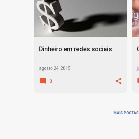
o
s
t
a
g
Dinheiro em redes sociais
e
n
agosto 24, 2015
j
s
0
MAIS POSTAG