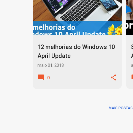
o
s
t
a
g
12 melhorias do Windows 10
e
April Update
n
maio 01, 2018
a
s
0
MAIS POSTAG