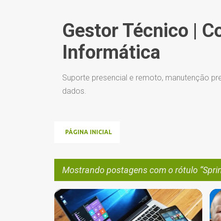
Gestor Técnico | C
Informática
Suporte presencial e remoto, manutenção pre
dados.
PÁGINA INICIAL
Mostrando postagens com o rótulo
Spri
P
ARMAZENAMENTO HDD OU SSD
+
5