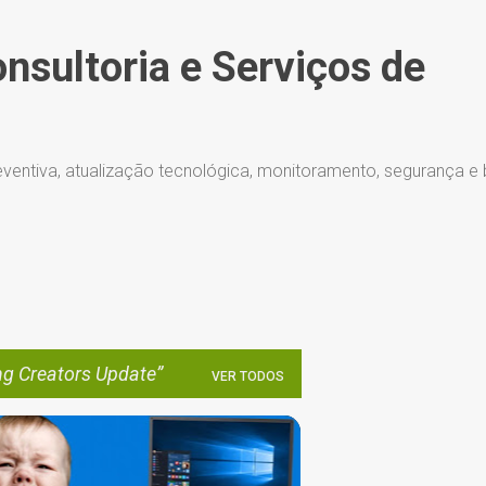
Pular para o conteúdo principal
onsultoria e Serviços de
ventiva, atualização tecnológica, monitoramento, segurança e
ng Creators Update
VER TODOS
ATUALIZAÇÕES AUTOMÁTICAS
BUG
+
3