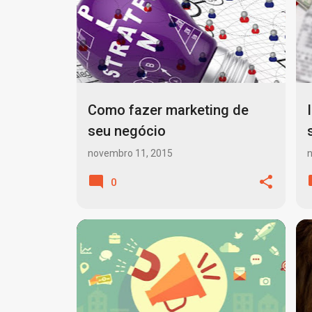
o
s
t
a
g
Como fazer marketing de
e
seu negócio
n
novembro 11, 2015
s
0
ADWORDS
COLÉGIOS
+
9