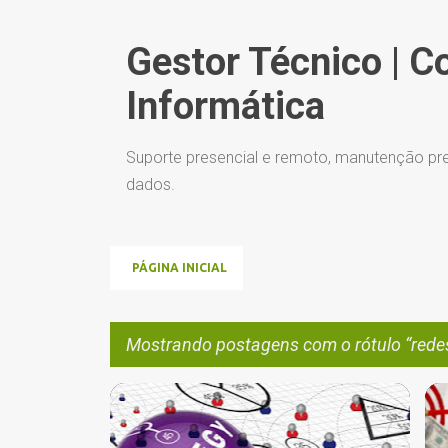
Gestor Técnico | C
Informática
Suporte presencial e remoto, manutenção pre
dados.
PÁGINA INICIAL
Mostrando postagens com o rótulo
rede
P
BLOGUEIRO
CONSULTOR
+
11