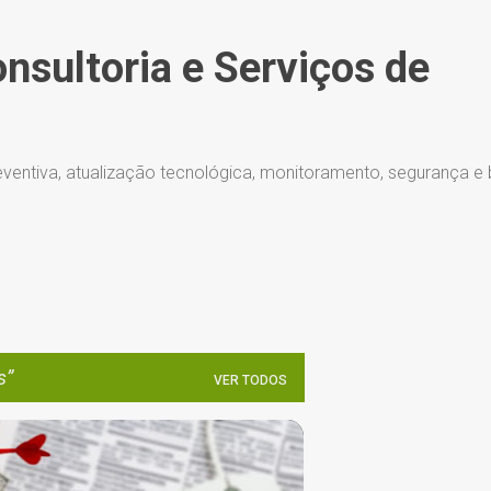
Pular para o conteúdo principal
onsultoria e Serviços de
ventiva, atualização tecnológica, monitoramento, segurança e
s
VER TODOS
CONTEÚDO
CRISE
DIGITAL
+
12