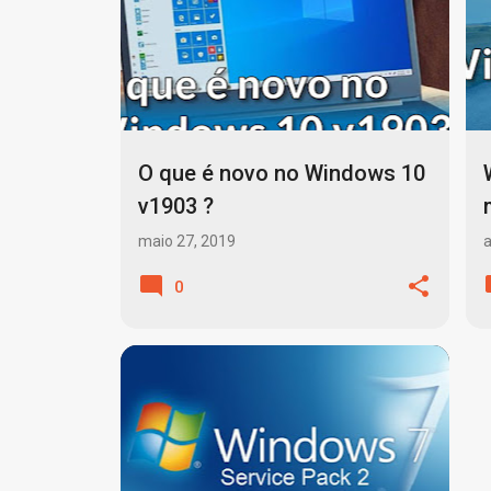
o
s
t
a
g
O que é novo no Windows 10
e
v1903 ?
n
maio 27, 2019
a
s
0
ATUALIZAÇÕES AUTOMÁTICAS
+
5