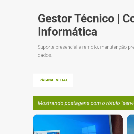
Gestor Técnico | C
Informática
Suporte presencial e remoto, manutenção pre
dados.
PÁGINA INICIAL
Mostrando postagens com o rótulo
serv
P
ADMINISTRADOR DE SISTEMAS
+
5